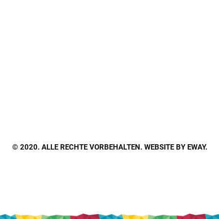
Edelseestraße 17, 8190 Birkfeld
DIREKTION
Dir. HOL Siegfried Rohrhofer
Tel.: +43 3174 4550 - 11
E-Mail: direktion@mittelschule-birkfeld.at
Startseite
,
Kontakt
,
Impressum
,
Datenschutz
© 2020. ALLE RECHTE VORBEHALTEN. WEBSITE BY
EWAY
.